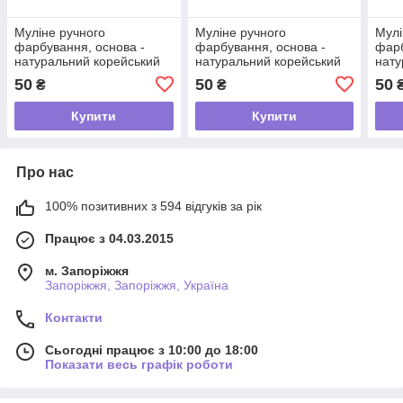
Муліне ручного
Муліне ручного
Мулі
фарбування, основа -
фарбування, основа -
фарб
натуральний корейський
натуральний корейський
нату
шовк 2-38
шовк 2-1
шовк
50
50
50
₴
₴
Купити
Купити
Про нас
100% позитивних з 594 відгуків за рік
Працює з 04.03.2015
м. Запоріжжя
Запоріжжя, Запоріжжя, Україна
Контакти
Сьогодні працює з 10:00 до 18:00
Показати весь графік роботи