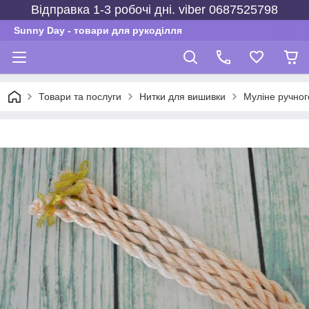
Відправка 1-3 робочі дні. viber 0687525798
Sunny Day - товари для рукоділля
Товари та послуги
Нитки для вишивки
Муліне ручно