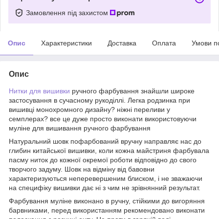
Замовлення під захистом
Опис
Характеристики
Доставка
Оплата
Умови п
Опис
Нитки для вишивки
ручного фарбування знайшли широке
застосування в сучасному рукоділлі. Легка родзинка при
вишивці монохромного дизайну? ніжні переливи у
семплерах? все це дуже просто виконати використовуючи
муліне для вишивання ручного фарбування
Натуральний шовк пофарбований вручну направляє нас до
глибин китайської вишивки, коли кожна майстриня фарбувала
пасму ниток до кожної окремої роботи відповідно до свого
творчого задуму. Шовк на відміну від бавовни
характеризуються неперевершеним блиском, і не зважаючи
на специфіку вишивки дає ні з чим не зрівнянний результат.
Фарбування муліне виконано в ручну, стійкими до вигоряння
барвниками, перед використанням рекомендовано виконати