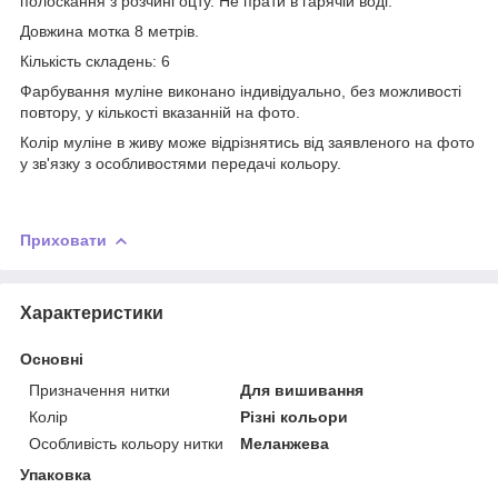
полоскання з розчині оцту. Не прати в гарячій воді.
Довжина мотка 8 метрів.
Кількість складень: 6
Фарбування муліне виконано індивідуально, без можливості
повтору, у кількості вказанній на фото.
Колір муліне в живу може відрізнятись від заявленого на фото
у зв'язку з особливостями передачі кольору.
Приховати
Характеристики
Основні
Призначення нитки
Для вишивання
Колір
Різні кольори
Особливість кольору нитки
Меланжева
Упаковка