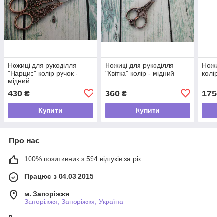
Ножиці для рукоділля
Ножиці для рукоділля
Ножи
"Нарцис" колір ручок -
"Квітка" колір - мідний
колі
мідний
430
360
175
₴
₴
Купити
Купити
Про нас
100% позитивних з 594 відгуків за рік
Працює з 04.03.2015
м. Запоріжжя
Запоріжжя, Запоріжжя, Україна