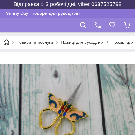
Відправка 1-3 робочі дні. viber 0687525798
Sunny Day - товари для рукоділля
Товари та послуги
Ножиці для рукоділля
Ножиці для 