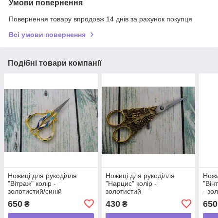
Умови повернення
Повернення товару впродовж 14 днів за рахунок покупця
Всі умови повернення
Подібні товари компанії
Ножиці для рукоділля
Ножиці для рукоділля
Ножи
"Вітраж" колір -
"Нарцис" колір -
"Він
золотистий/синій
золотистий
- зо
бузк
650
430
650
₴
₴