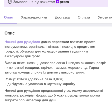
Замовлення під захистом
Опис
Характеристики
Доставка
Оплата
Умови п
Опис
Ножиці для рукоділля
давно перестали вважати просто
інструментом, оригінальні вінтажні ножиці є предметом
гордості, об'єктом для колекціонування і відмінним
аксесуаром для фото.
Висока якість ножиць дозволяє легко і швидко виконати розріз
нитки різної товщини, стрічок, тасьми, мережив т.д. Гарна
заточка ножиць сприяє їх довгому використання.
Розмір: 8х6см (довжина леза 3,0см)
Індивідуальна упаковка в картонну коробку.
Ножиці для рукоділля представлені у великому асортименті
кольорів, розмірів і форм, що б кожна рукодільниця могла
вибрати собі аксесуар для душі.