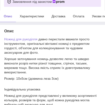
Замовлення під захистом
Опис
Характеристики
Доставка
Оплата
Умови п
Опис
Ножиці для рукоділля
давно перестали вважати просто
інструментом, оригінальні вінтажні ножиці є предметом
гордості, об'єктом для колекціонування та чудовим
аксесуаром для фото.
Хороше заточування ножиць дозволяє легко та швидко
виконати розріз нитки різної товщини, стрічок, тасьми,
мережив тощо. Висока якість сприяє їх довготривалому
використанню.
Розмір: 10х5см (довжина леза 3см)
Індивідуальна упаковка
Ножиці для рукоділля представлені у великому асортименті
кольорів, розмірів та форм, щоб кожна рукоділка могла
вибрати собі аксесуар для душі.