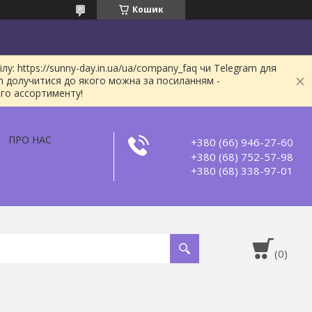
Кошик
: https://sunny-day.in.ua/ua/company_faq чи Telegram для
m долучитися до якого можна за посиланням -
ого ассортименту!
ПРО НАС
+380 (66) 946-27-60
+380 (68) 752-57-98
+380 (68) 338-97-01