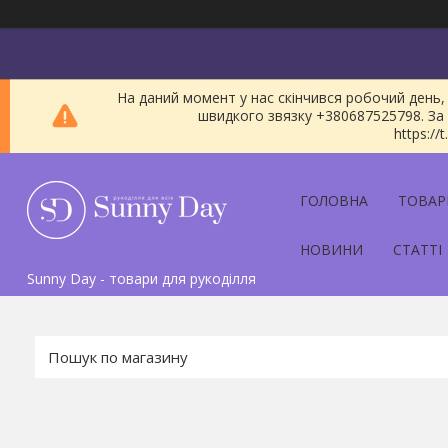
На даний момент у нас скінчився робочий день, 
швидкого звязку +380687525798. За 
https:/
ГОЛОВНА
ТОВАР
НОВИНИ
СТАТТІ
Sunny Day - товари для рукоділля