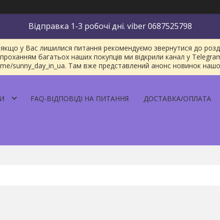
Відправка 1-3 робочі дні. viber 0687525798
якщо у Вас лишилися питання рекомендуємо звернутися до розділу
проханням багатьох наших покупців ми відкрили канал у Telegra
/t.me/sunny_day_in_ua. Там вже представлений анонс новинок наш
И
FAQ-ВІДПОВІДІ НА ПИТАННЯ
ДОСТАВКА/ОПЛАТА