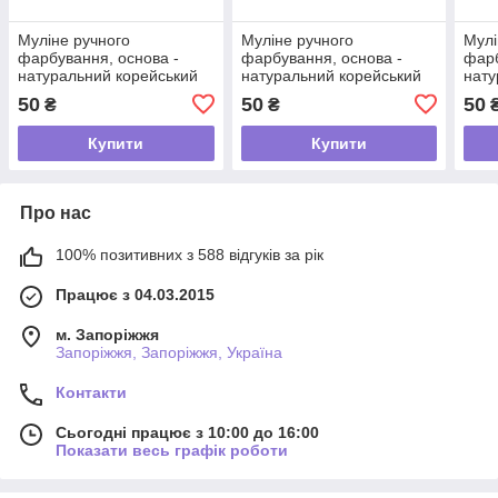
Муліне ручного
Муліне ручного
Мулі
фарбування, основа -
фарбування, основа -
фарб
натуральний корейський
натуральний корейський
нату
шовк 2-39
шовк 2-1
шовк
50
50
50
₴
₴
Купити
Купити
Про нас
100% позитивних з 588 відгуків за рік
Працює з 04.03.2015
м. Запоріжжя
Запоріжжя, Запоріжжя, Україна
Контакти
Сьогодні працює з 10:00 до 16:00
Показати весь графік роботи