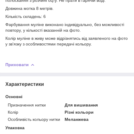
полоскання з розчині оцту. Не прати в гарячій воді.
Довжина мотка 8 метрів.
Кількість складень: 6
Фарбування муліне виконано індивідуально, без можливості
повтору, у кількості вказанній на фото.
Колір муліне в живу може відрізнятись від заявленого на фото
у зв'язку з особливостями передачі кольору.
Приховати
Характеристики
Основні
Призначення нитки
Для вишивання
Колір
Різні кольори
Особливість кольору нитки
Меланжева
Упаковка