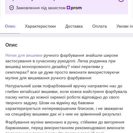
Замовлення під захистом
Опис
Характеристики
Доставка
Оплата
Умови п
Опис
Нитки для вишивки
ручного фарбування знайшли широке
застосування в сучасному рукоділлі. Легка родзинка при
вишивці монохромного дизайну? ніжні переливи у
семплерах? все це дуже просто виконати використовуючи
муліне для вишивання ручного фарбування
Натуральний шовк пофарбований вручну направляє нас до
глибин китайської вишивки, коли кожна майстриня фарбувала
пасму ниток до кожної окремої роботи відповідно до свого
творчого задуму. Шовк на відміну від бавовни
характеризуються неперевершеним блиском, і не зважаючи
на специфіку вишивки дає ні з чим не зрівнянний результат.
Фарбування муліне виконано в ручну, стійкими до вигоряння
барвниками, перед використанням рекомендовано виконати