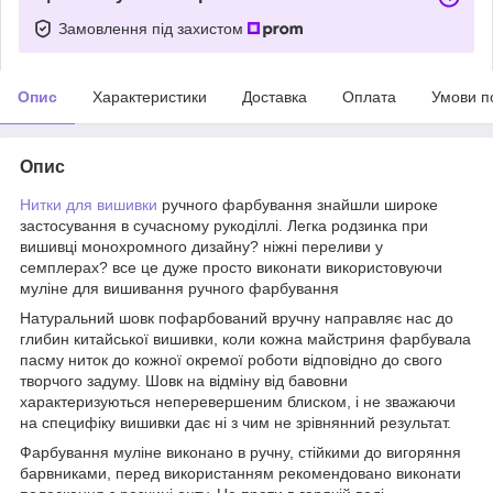
Замовлення під захистом
Опис
Характеристики
Доставка
Оплата
Умови п
Опис
Нитки для вишивки
ручного фарбування знайшли широке
застосування в сучасному рукоділлі. Легка родзинка при
вишивці монохромного дизайну? ніжні переливи у
семплерах? все це дуже просто виконати використовуючи
муліне для вишивання ручного фарбування
Натуральний шовк пофарбований вручну направляє нас до
глибин китайської вишивки, коли кожна майстриня фарбувала
пасму ниток до кожної окремої роботи відповідно до свого
творчого задуму. Шовк на відміну від бавовни
характеризуються неперевершеним блиском, і не зважаючи
на специфіку вишивки дає ні з чим не зрівнянний результат.
Фарбування муліне виконано в ручну, стійкими до вигоряння
барвниками, перед використанням рекомендовано виконати