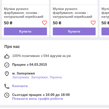
Муліне ручного
Муліне ручного
Мулі
фарбування, основа -
фарбування, основа -
фарб
натуральний корейський
натуральний корейський
нату
шовк 2-39
шовк 2-38
шовк
50
50
50
₴
₴
Купити
Купити
Про нас
100% позитивних з 594 відгуків за рік
Працює з 04.03.2015
м. Запоріжжя
Запоріжжя, Запоріжжя, Україна
Контакти
Сьогодні працює з 10:00 до 18:00
Показати весь графік роботи