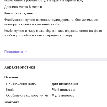
полоскання з розчині оцту. Не прати в гарячій воді.
Довжина мотка 8 метрів.
Кількість складень: 6
Фарбування муліне виконано індивідуально, без можливості
повтору, у кількості вказанній на фото.
Колір муліне в живу може відрізнятись від заявленого на фото
у зв'язку з особливостями передачі кольору.
Приховати
Характеристики
Основні
Призначення нитки
Для вишивання
Колір
Різні кольори
Особливість кольору нитки
Мультиколор
Упаковка