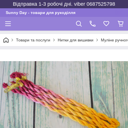
Відправка 1-3 робочі дні. viber 0687525798
Sunny Day - товари для рукоділля
Товари та послуги
Нитки для вишивки
Муліне ручно