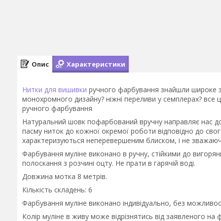
Опис
Характеристики
Нитки для вишивки
ручного фарбування знайшли широке за
монохромного дизайну? ніжні переливи у семплерах? все 
ручного фарбування
Натуральний шовк пофарбований вручну направляє нас до
пасму ниток до кожної окремої роботи відповідно до свог
характеризуються неперевершеним блиском, і не зважаючи 
Фарбування муліне виконано в ручну, стійкими до вигор
полоскання з розчині оцту. Не прати в гарячій воді.
Довжина мотка 8 метрів.
Кількість складень: 6
Фарбування муліне виконано індивідуально, без можливості
Колір муліне в живу може відрізнятись від заявленого на 