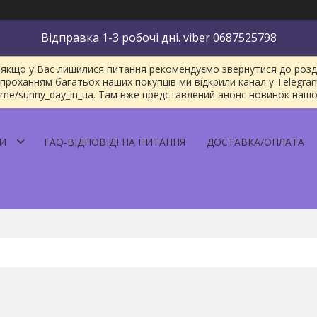
Відправка 1-3 робочі дні. viber 0687525798
якщо у Вас лишилися питання рекомендуємо звернутися до розділу
проханням багатьох наших покупців ми відкрили канал у Telegra
/t.me/sunny_day_in_ua. Там вже представлений анонс новинок наш
И
FAQ-ВІДПОВІДІ НА ПИТАННЯ
ДОСТАВКА/ОПЛАТА