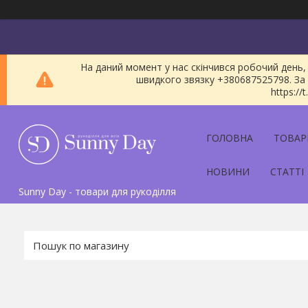
На даний момент у нас скінчився робочий день, 
швидкого звязку +380687525798. За 
https:/
ГОЛОВНА
ТОВАР
НОВИНИ
СТАТТІ
Sunny Day - товари для рукоділля