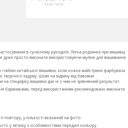
Анастасія
стосування в сучасному рукоділлі. Легка родзинка при вишивці
це дуже просто виконати використовуючи муліне для вишивання
 глибин китайської вишивки, коли кожна майстриня фарбувала
о творчого задуму. Шовк на відміну від бавовни
на специфіку вишивки дає ні з чим не зрівнянний результат.
яння барвниками, перед використанням рекомендовано виконати
 повтору, у кількості вказанній на фото.
фото у зв'язку з особливостями передачі кольору.