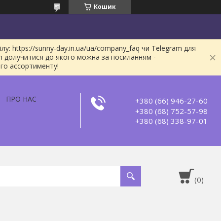
Кошик
: https://sunny-day.in.ua/ua/company_faq чи Telegram для
m долучитися до якого можна за посиланням -
ого ассортименту!
ПРО НАС
+380 (66) 946-27-60
+380 (68) 752-57-98
+380 (68) 338-97-01