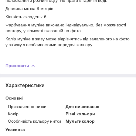
полоскання з розчині оцту. Не прати в гарячій воді.
Довжина мотка 8 метрів.
Кількість складень: 6
Фарбування муліне виконано індивідуально, без можливості
повтору, у кількості вказанній на фото.
Колір муліне в живу може відрізнятись від заявленого на фото
у зв'язку з особливостями передачі кольору.
Приховати
Характеристики
Основні
Призначення нитки
Для вишивання
Колір
Різні кольори
Особливість кольору нитки
Мультиколор
Упаковка