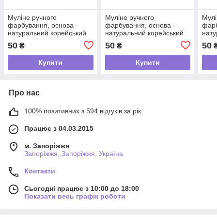
Муліне ручного
Муліне ручного
Мулі
фарбування, основа -
фарбування, основа -
фарб
натуральний корейський
натуральний корейський
нату
шовк 2-39
шовк 2-38
шовк
50
50
50
₴
₴
Купити
Купити
Про нас
100% позитивних з 594 відгуків за рік
Працює з 04.03.2015
м. Запоріжжя
Запоріжжя, Запоріжжя, Україна
Контакти
Сьогодні працює з 10:00 до 18:00
Показати весь графік роботи