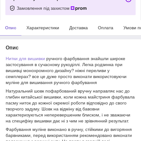
Замовлення під захистом
Опис
Характеристики
Доставка
Оплата
Умови п
Опис
Нитки для вишивки
ручного фарбування знайшли широке
застосування в сучасному рукоділлі. Легка родзинка при
вишивці монохромного дизайну? ніжні переливи у
семплерах? все це дуже просто виконати використовуючи
муліне для вишивання ручного фарбування
Натуральний шовк пофарбований вручну направляє нас до
глибин китайської вишивки, коли кожна майстриня фарбувала
пасму ниток до кожної окремої роботи відповідно до свого
творчого задуму. Шовк на відміну від бавовни
характеризуються неперевершеним блиском, і не зважаючи
на специфіку вишивки дає ні з чим не зрівнянний результат.
Фарбування муліне виконано в ручну, стійкими до вигоряння
барвниками, перед використанням рекомендовано виконати