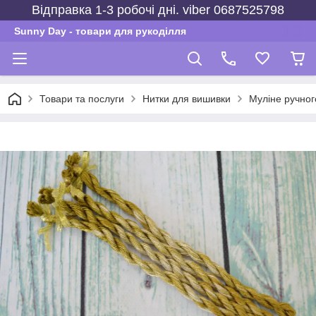
Відправка 1-3 робочі дні. viber 0687525798
Sunny Day - товари для рукоділля
Товари та послуги
Нитки для вишивки
Муліне ручно