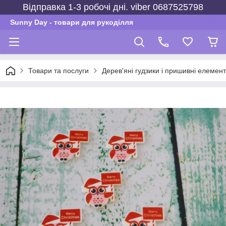
Відправка 1-3 робочі дні. viber 0687525798
Sunny Day - товари для рукоділля
Товари та послуги
Дерев'яні гудзики і пришивні елемен