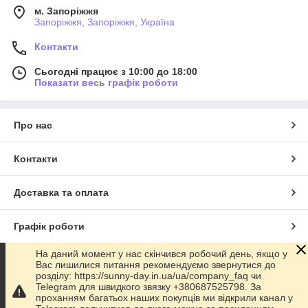
м. Запоріжжя
Запоріжжя, Запоріжжя, Україна
Контакти
Сьогодні працює з 10:00 до 18:00
Показати весь графік роботи
Про нас
Контакти
Доставка та оплата
Графік роботи
На даний момент у нас скінчився робочий день, якщо у
Повна версія сайту
Вас лишилися питання рекомендуємо звернутися до
розділу: https://sunny-day.in.ua/ua/company_faq чи
Telegram для швидкого звязку +380687525798. За
Сайт створено на маркетплейсі
Prom.ua
проханням багатьох наших покупців ми відкрили канал у