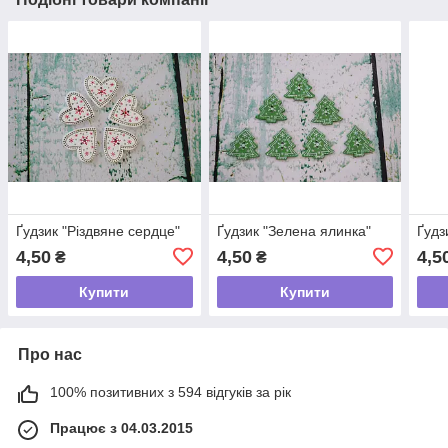
Ґудзик "Різдвяне сердце"
Ґудзик "Зелена ялинка"
Ґудз
4,50
4,50
4,5
₴
₴
Купити
Купити
Про нас
100% позитивних з 594 відгуків за рік
Працює з 04.03.2015