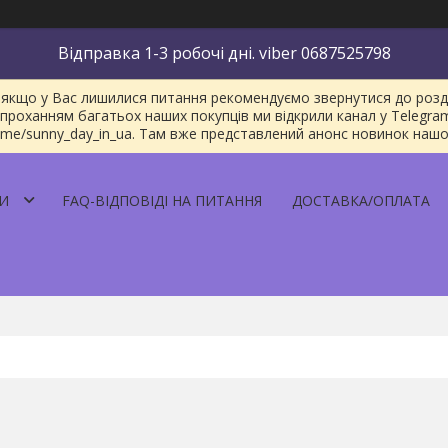
Відправка 1-3 робочі дні. viber 0687525798
якщо у Вас лишилися питання рекомендуємо звернутися до розділу
проханням багатьох наших покупців ми відкрили канал у Telegra
/t.me/sunny_day_in_ua. Там вже представлений анонс новинок наш
И
FAQ-ВІДПОВІДІ НА ПИТАННЯ
ДОСТАВКА/ОПЛАТА