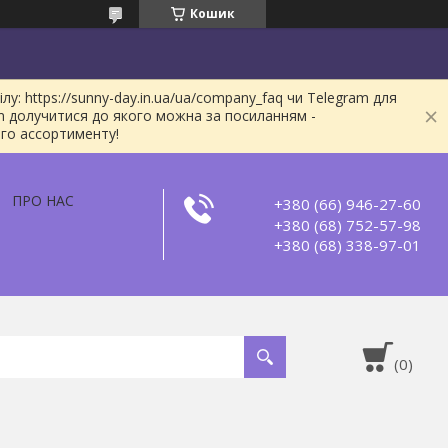
Кошик
: https://sunny-day.in.ua/ua/company_faq чи Telegram для
m долучитися до якого можна за посиланням -
ого ассортименту!
ПРО НАС
+380 (66) 946-27-60
+380 (68) 752-57-98
+380 (68) 338-97-01