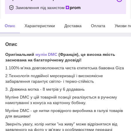
Замовлення під захистом
Опис
Характеристики
Доставка
Оплата
Умови п
Опис
Оригінальний
мулін DMC
(Франція), це висока якість
заснована на багаторічному досвіді!
1.100% м'яка довговолокниста чиста єгипетська бавовна Giza
2.Технологія подвійної мерсеризації і високоякісне
забарвлення гарантує світло- і термо-стійкість
3. Довжина мотка - 8 метрів у 6 додавань
Муліне DMC у цій товарній позиції реалізується в ручному
намотуванні з конуса на картонну бобінку.
Муліне DMC - це нитки провідного виробника в галузі товарів
для вишивки!
Зверніть увагу, колір нитки "на живу" може відрізнятися від
заявленого на фото у зв'язку з особливостями передачі