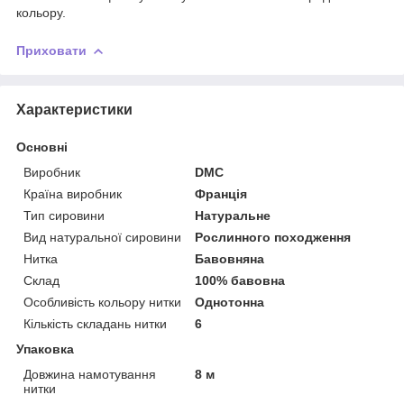
кольору.
Приховати
Характеристики
Основні
Виробник
DMC
Країна виробник
Франція
Тип сировини
Натуральне
Вид натуральної сировини
Рослинного походження
Нитка
Бавовняна
Склад
100% бавовна
Особливість кольору нитки
Однотонна
Кількість складань нитки
6
Упаковка
Довжина намотування
8 м
нитки