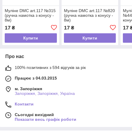
Муліне DMC art.117 №315
Муліне DMC art.117 №820
Мулі
(ручна намотка з конусу -
(ручна намотка з конусу -
№444
8м)
8м)
кону
17
17
17
₴
₴
Купити
Купити
Про нас
100% позитивних з 594 відгуків за рік
Працює з 04.03.2015
м. Запоріжжя
Запоріжжя, Запоріжжя, Україна
Контакти
Сьогодні вихідний
Показати весь графік роботи