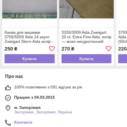
Канва для вишивки
3326/3009 Aida Zweigart
3793
3706/5059 Aida 14 каунт
20 ct. Extra Fine Aida, колір
Aida
Zweigart Stern-Aida колір -
— моко неоднотонний
(50х
бузковий неоднотонний
(50х55 см)
250
270
220
₴
₴
(50х55см)
Купити
Купити
Про нас
100% позитивних з 591 відгука за рік
Працює з 04.03.2015
м. Запоріжжя
Запоріжжя, Запоріжжя, Україна
Контакти