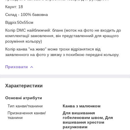
Каунт: 18
Склад - 100% бавовна
Відріз:50х55см
Колір DMC найближчий: бланк (моток на фото не входить до
комплектації замовлення, він представленний для кращого
розуміння кольору)
Колір канва "на живо" може трохи відрізнятися від
заявленного на фото у звязку з похибкою передачі кольору.
Приховати
Характеристики
Основні атрибути
Тип канви/тканини
Канва з малюнком
Призначення канви/
Для вишивання
тканини
гобеленовим швом, Для
вишивання хрестом
рахунковим