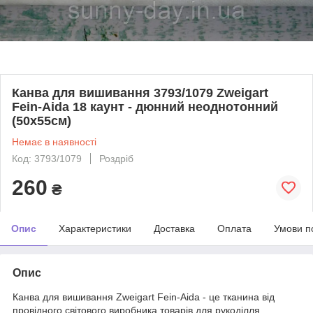
Канва для вишивання 3793/1079 Zweigart
Fein-Aida 18 каунт - дюнний неоднотонний
(50х55см)
Немає в наявності
Код: 3793/1079
Роздріб
260
₴
Опис
Характеристики
Доставка
Оплата
Умови п
Опис
Канва для вишивання Zweigart Fein-Aida - це тканина від
провідного світового виробника товарів для рукоділля.