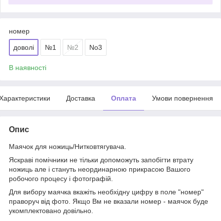
номер
доволі
№1
№2
No3
В наявності
Характеристики
Доставка
Оплата
Умови повернення
Опис
Маячок для ножиць/Нитковтягувача.
Яскраві помічники не тільки допоможуть запобігти втрату
ножиць але і стануть неординарною прикрасою Вашого
робочого процесу і фотографій.
Для вибору маячка вкажіть необхідну цифру в поле "номер"
праворуч від фото. Якщо Вм не вказали номер - маячок буде
укомплектовано довільно.