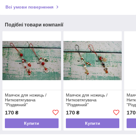
Всі умови повернення
Подібні товари компанії
Маячок для ножиць /
Маячок для ножиць /
Маяч
Нитковтягувача
Нитковтягувача
Нитк
"Різдвяний"
"Різдвяний"
"Різ
170
170
170
₴
₴
Купити
Купити