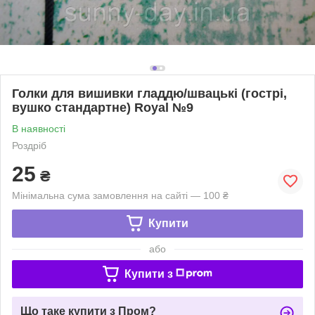
Голки для вишивки гладдю/швацькі (гострі,
вушко стандартне) Royal №9
В наявності
Роздріб
25
₴
Мінімальна сума замовлення на сайті — 100 ₴
Купити
або
Купити з
Що таке купити з Пром?