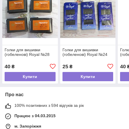
Голки для вишивки
Голки для вишивки
Голк
(гобеленові) Royal №28
(гобеленові) Royal №24
(гоб
40
25
40
₴
₴
Купити
Купити
Про нас
100% позитивних з 594 відгуків за рік
Працює з 04.03.2015
м. Запоріжжя