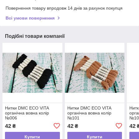
Повернення товару впродовж 14 днів за рахунок покупця
Всі умови повернення
Подібні товари компанії
Нитки DMC ECO VITA
Нитки DMC ECO VITA
Нит
органічна вовна колір
органічна вовна колір
орга
№006
№101
№10
42
42
42
₴
₴
Купити
Купити