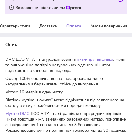
Замовлення під захистом
Характеристики
Доставка
Оплата
Умови повернення
Опис
DMC ECO VITA – натуральні вовняні
нитки для вишивки
. Ніжні
та вишукані на палітрі з натуральних відтінків, ці нитки
надихають на створення шедевра!
Склад: 100% органічна вовна, пофарбована лише
натуральними барвниками, стійка до вигоряння.
Моток: 16 метрів в одну нитку.
Відтінок муліне "наживо" може відрізнятися від заявленого на
фото у зв'язку з особливостями передачі кольору.
Муліне DMC
ECO VITA - палітра ніжних, природних відтінків.
Нитка товстіша ніж у звичайних бавовняних нитках, приблизне
співвідношення 1 вовняна нитка як 3 бавовняних.
Рекомендоване ручне прання при температурі до 30 градусів.