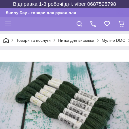
Відправка 1-3 робочі дні. viber 0687525798
Sunny Day - товари для рукоділля
Товари та послуги
Нитки для вишивки
Муліне DMC