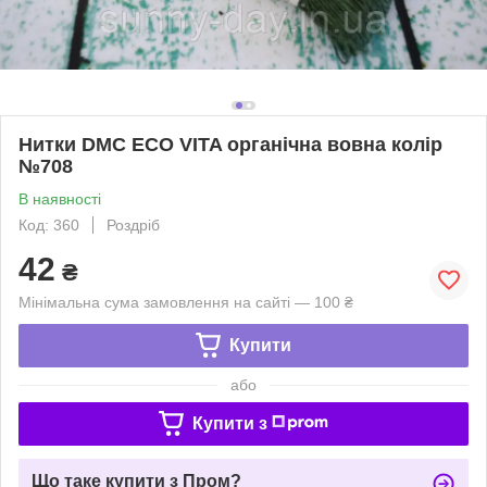
Нитки DMC ECO VITA органічна вовна колір
№708
В наявності
Код: 360
Роздріб
42
₴
Мінімальна сума замовлення на сайті — 100 ₴
Купити
або
Купити з
Що таке купити з Пром?