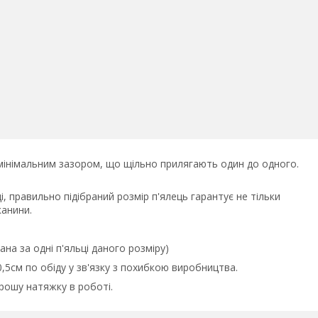
 мінімальним зазором, що щільно прилягають один до одного.
і, правильно підібраний розмір п'ялець гарантує не тільки
канини.
ана за одні п'яльці даного розміру)
,5см по обіду у зв'язку з похибкою виробництва.
орошу натяжку в роботі.