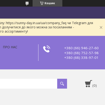
Кошик
: https://sunny-day.in.ua/ua/company_faq чи Telegram для
m долучитися до якого можна за посиланням -
ого ассортименту!
ПРО НАС
+380 (66) 946-27-60
+380 (68) 752-57-98
+380 (68) 338-97-01