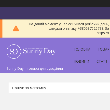
На даний момент у нас скінчився робочий день, 
швидкого звязку +380687525798. За 
https:/
ГОЛОВНА
ТОВАР
НОВИНИ
СТАТТІ
Sunny Day - товари для рукоділля