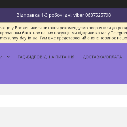
Відправка 1-3 робочі дні. viber 0687525798
якщо у Вас лишилися питання рекомендуємо звернутися до розділу
проханням багатьох наших покупців ми відкрили канал у Telegra
/t.me/sunny_day_in_ua. Там вже представлений анонс новинок наш
И
FAQ-ВІДПОВІДІ НА ПИТАННЯ
ДОСТАВКА/ОПЛАТА