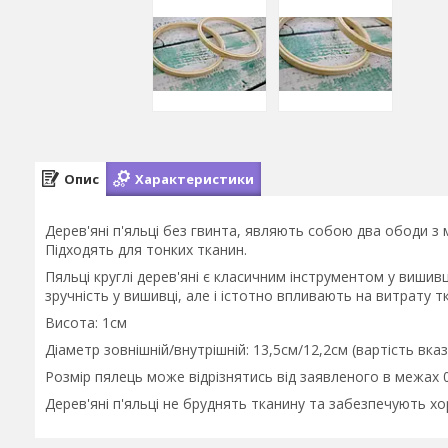
Опис
Характеристики
Дерев'яні п'яльці без гвинта, являють собою два ободи з
Підходять для тонких тканин.
Пяльці круглі дерев'яні є класичним інструментом у вишивц
зручність у вишивці, але і істотно впливають на витрату т
Висота: 1см
Діаметр зовнішній/внутрішній: 13,5см/12,2см (вартість вказ
Розмір пялець може відрізнятись від заявленого в межах 0
Дерев'яні п'яльці не бруднять тканину та забезпечують х