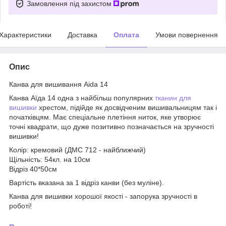
Замовлення під захистом
Характеристики
Доставка
Оплата
Умови повернення
Опис
Канва для вишивання Aida 14
Канва Аїда 14 одна з найбільш популярних
тканин для
вишивки
хрестом, підійде як досвідченим вишивальницям так і
початківцям. Має спеціальне плетіння ниток, яке утворює
точні квадрати, що дуже позитивно позначається на зручності
вишивки!
Колір: кремовий (ДМС 712 - найближчий)
Щільність: 54кл. на 10см
Відріз 40*50см
Вартість вказана за 1 відріз канви (без муліне).
Канва для вишивки хорошої якості - запорука зручності в
роботі!