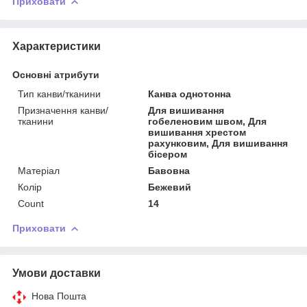
Приховати
Характеристики
Основні атрибути
Тип канви/тканини
Канва однотонна
Призначення канви/
Для вишивання
тканини
гобеленовим швом, Для
вишивання хрестом
рахунковим, Для вишивання
бісером
Матеріал
Бавовна
Колір
Бежевий
Count
14
Приховати
Умови доставки
Нова Пошта