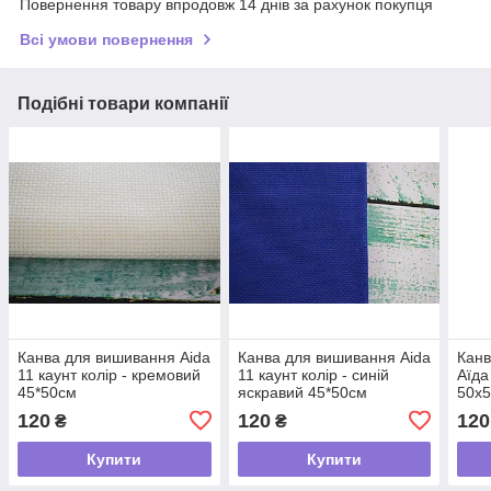
Повернення товару впродовж 14 днів за рахунок покупця
Всі умови повернення
Подібні товари компанії
Канва для вишивання Aida
Канва для вишивання Aida
Канв
11 каунт колір - кремовий
11 каунт колір - синій
Аїда
45*50см
яскравий 45*50см
50х5
120
120
120
₴
₴
Купити
Купити