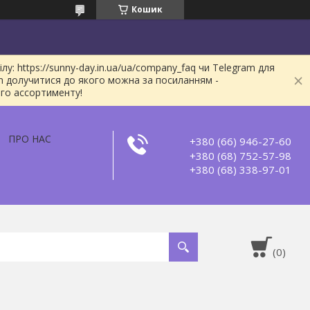
Кошик
: https://sunny-day.in.ua/ua/company_faq чи Telegram для
m долучитися до якого можна за посиланням -
ого ассортименту!
ПРО НАС
+380 (66) 946-27-60
+380 (68) 752-57-98
+380 (68) 338-97-01