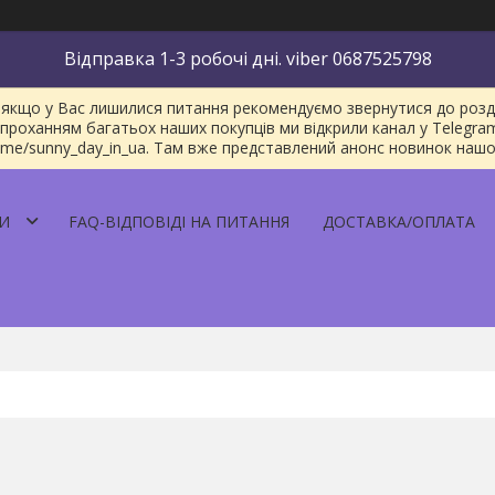
Відправка 1-3 робочі дні. viber 0687525798
якщо у Вас лишилися питання рекомендуємо звернутися до розділу
проханням багатьох наших покупців ми відкрили канал у Telegra
/t.me/sunny_day_in_ua. Там вже представлений анонс новинок наш
И
FAQ-ВІДПОВІДІ НА ПИТАННЯ
ДОСТАВКА/ОПЛАТА