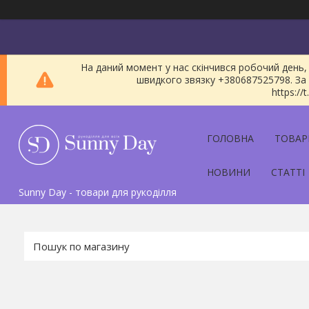
На даний момент у нас скінчився робочий день, 
швидкого звязку +380687525798. За 
https:/
ГОЛОВНА
ТОВАР
НОВИНИ
СТАТТІ
Sunny Day - товари для рукоділля