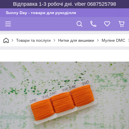
Відправка 1-3 робочі дні. viber 0687525798
Sunny Day - товари для рукоділля
Товари та послуги
Нитки для вишивки
Муліне DMC