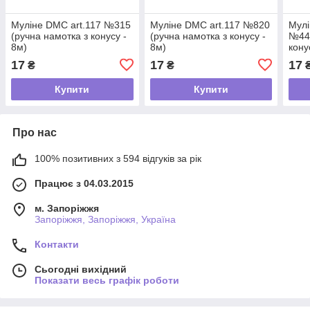
Муліне DMC art.117 №315
Муліне DMC art.117 №820
Мулі
(ручна намотка з конусу -
(ручна намотка з конусу -
№444
8м)
8м)
кону
17
17
17
₴
₴
Купити
Купити
Про нас
100% позитивних з 594 відгуків за рік
Працює з 04.03.2015
м. Запоріжжя
Запоріжжя, Запоріжжя, Україна
Контакти
Сьогодні вихідний
Показати весь графік роботи