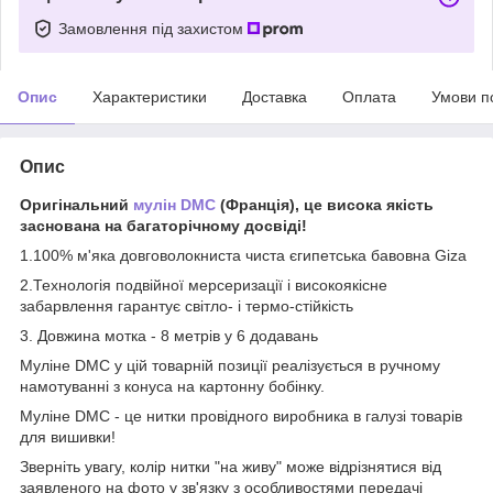
Замовлення під захистом
Опис
Характеристики
Доставка
Оплата
Умови п
Опис
Оригінальний
мулін DMC
(Франція), це висока якість
заснована на багаторічному досвіді!
1.100% м'яка довговолокниста чиста єгипетська бавовна Giza
2.Технологія подвійної мерсеризації і високоякісне
забарвлення гарантує світло- і термо-стійкість
3. Довжина мотка - 8 метрів у 6 додавань
Муліне DMC у цій товарній позиції реалізується в ручному
намотуванні з конуса на картонну бобінку.
Муліне DMC - це нитки провідного виробника в галузі товарів
для вишивки!
Зверніть увагу, колір нитки "на живу" може відрізнятися від
заявленого на фото у зв'язку з особливостями передачі