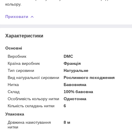
кольору.
Приховати
Характеристики
Основні
Виробник
DMC
Країна виробник
Франція
Тип сировини
Натуральне
Вид натуральної сировини
Рослинного походження
Нитка
Бавовняна
Склад
100% бавовна
Особливість кольору нитки
Однотонна
Кількість складань нитки
6
Упаковка
Довжина намотування
8 м
нитки