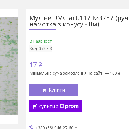
Муліне DMC art.117 №3787 (ру
намотка з конусу - 8м)
В наявності
Код:
3787-8
17 ₴
Мінімальна сума замовлення на сайті — 100 ₴
Купити
Купити з
+380 (66) 946-27-60