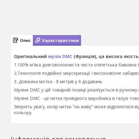
Опис
Характеристики
Оригінальний
мулін DMC
(Франція), це висока якість
1.100% м'яка довговолокниста чиста єгипетська бавовна 
2.Технологія подвійної мерсеризації і високоякісне забарвл
3. Довжина мотка - 8 метрів у 6 додавань
Муліне DMC у цій товарній позиції реалізується в ручному
Муліне DMC - це нитки провідного виробника в галузі това
Зверніть увагу, колір нитки "на живу" може відрізнятися 
кольору.