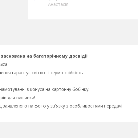
Анастасія
 заснована на багаторічному досвіді!
Giza
ення гарантує світло- і термо-стійкість
 намотуванні з конуса на картонну бобінку.
рів для вишивки!
від заявленого на фото у зв'язку з особливостями передачі