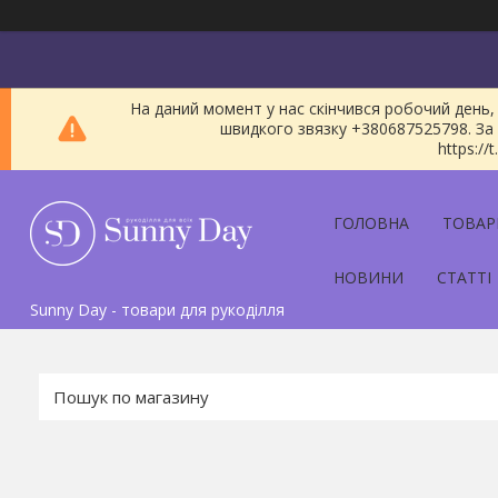
На даний момент у нас скінчився робочий день, 
швидкого звязку +380687525798. За 
https:/
ГОЛОВНА
ТОВАР
НОВИНИ
СТАТТІ
Sunny Day - товари для рукоділля