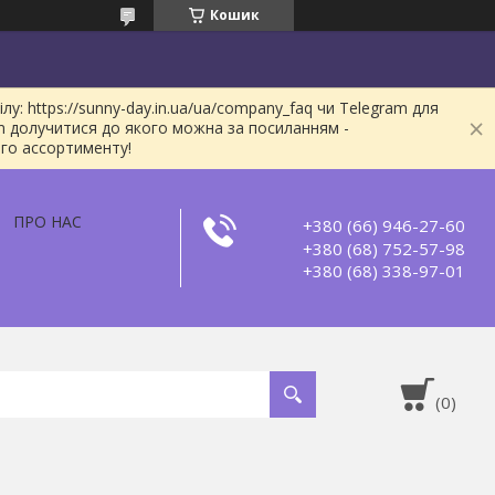
Кошик
: https://sunny-day.in.ua/ua/company_faq чи Telegram для
m долучитися до якого можна за посиланням -
ого ассортименту!
ПРО НАС
+380 (66) 946-27-60
+380 (68) 752-57-98
+380 (68) 338-97-01