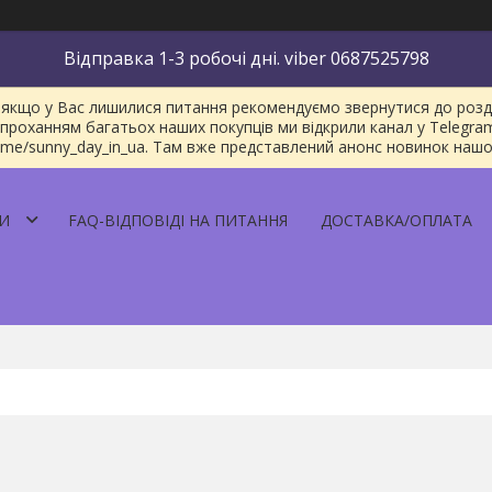
Відправка 1-3 робочі дні. viber 0687525798
якщо у Вас лишилися питання рекомендуємо звернутися до розділу
проханням багатьох наших покупців ми відкрили канал у Telegra
/t.me/sunny_day_in_ua. Там вже представлений анонс новинок наш
И
FAQ-ВІДПОВІДІ НА ПИТАННЯ
ДОСТАВКА/ОПЛАТА