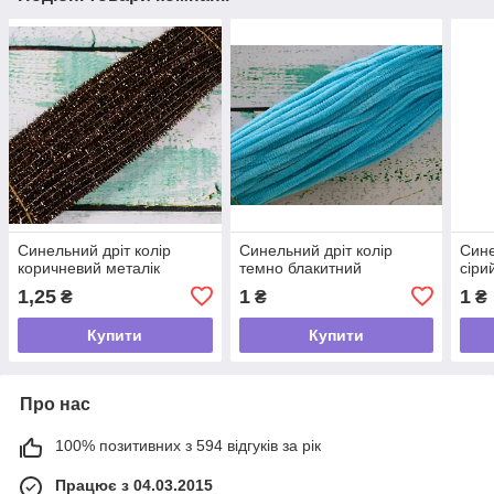
Синельний дріт колір
Синельний дріт колір
Сине
коричневий металік
темно блакитний
сіри
1,25
1
1
₴
₴
₴
Купити
Купити
Про нас
100% позитивних з 594 відгуків за рік
Працює з 04.03.2015