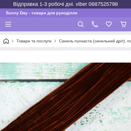
Відправка 1-3 робочі дні. viber 0687525798
Sunny Day - товари для рукоділля
Товари та послуги
Синель пухнаста (синельний дріт), по