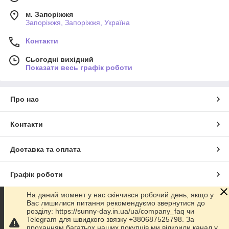
м. Запоріжжя
Запоріжжя, Запоріжжя, Україна
Контакти
Сьогодні вихідний
Показати весь графік роботи
Про нас
Контакти
Доставка та оплата
Графік роботи
На даний момент у нас скінчився робочий день, якщо у
Повна версія сайту
Вас лишилися питання рекомендуємо звернутися до
розділу: https://sunny-day.in.ua/ua/company_faq чи
Telegram для швидкого звязку +380687525798. За
Сайт створено на маркетплейсі
Prom.ua
проханням багатьох наших покупців ми відкрили канал у