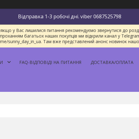
Відправка 1-3 робочі дні. viber 0687525798
якщо у Вас лишилися питання рекомендуємо звернутися до розділу
проханням багатьох наших покупців ми відкрили канал у Telegra
/t.me/sunny_day_in_ua. Там вже представлений анонс новинок наш
И
FAQ-ВІДПОВІДІ НА ПИТАННЯ
ДОСТАВКА/ОПЛАТА