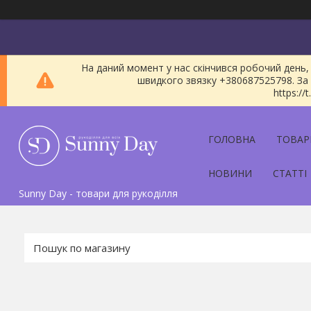
На даний момент у нас скінчився робочий день, 
швидкого звязку +380687525798. За 
https:/
ГОЛОВНА
ТОВАР
НОВИНИ
СТАТТІ
Sunny Day - товари для рукоділля