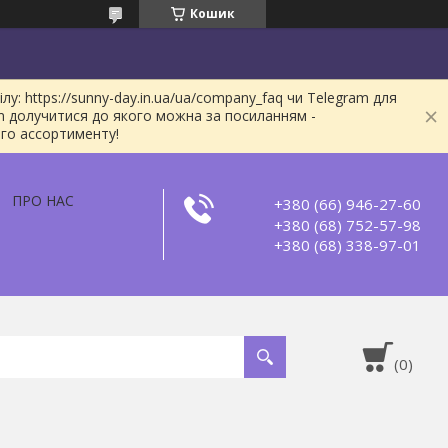
Кошик
: https://sunny-day.in.ua/ua/company_faq чи Telegram для
m долучитися до якого можна за посиланням -
ого ассортименту!
ПРО НАС
+380 (66) 946-27-60
+380 (68) 752-57-98
+380 (68) 338-97-01