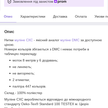
Замовлення під захистом
Опис
Характеристики
Доставка
Оплата
Умови п
Опис
Нитки
муліне СХС
- якісний аналог
муліне DMC
за доступною
ціною.
Номери кольорів збігаються з DMC і немає потреби в
таблицях перекладу.
моток 8 метрів у 6 додавань;
не линяють;
не вигоряють;
2 етикетки;
палітра 447 кольорів.
Склад - 100% поліестер
Муліне CXC виробляється відповідно до міжнародного
стандарту Oeko-Tex® Standard 100 TESTEX м. Цюріх