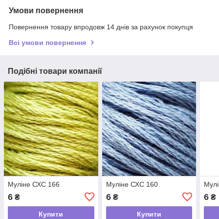
Умови повернення
Повернення товару впродовж 14 днів за рахунок покупця
Всі умови повернення
Подібні товари компанії
Муліне СХС 166
Муліне СХС 160
Мулі
6
6
6
₴
₴
₴
Купити
Купити