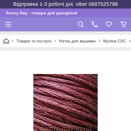
Відправка 1-3 робочі дні. viber 0687525798
Sunny Day - товари для рукоділля
Товари та послуги
Нитки для вишивки
Муліне СХС