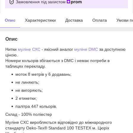
Замовлення під захистом
Опис
Характеристики
Доставка
Оплата
Умови п
Опис
Нитки
муліне СХС
- якісний аналог
муліне DMC
за доступною
ціною.
Номери кольорів збігаються з DMC і немає потреби в
таблицях перекладу.
моток 8 метрів у 6 додавань;
не линяють;
не вигоряють;
2 етикетки;
палітра 447 кольорів.
Склад - 100% поліестер
Муліне CXC виробляється відповідно до міжнародного
стандарту Oeko-Tex® Standard 100 TESTEX м. Цюріх