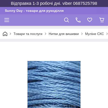
Відправка 1-3 робочі дні. viber 0687525798
Sunny Day - товари для рукоділля
Товари та послуги
Нитки для вишивки
Муліне СХС