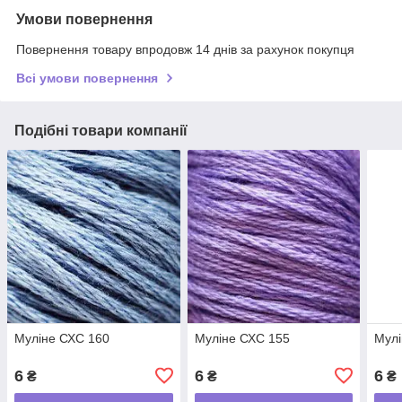
Умови повернення
Повернення товару впродовж 14 днів за рахунок покупця
Всі умови повернення
Подібні товари компанії
Муліне СХС 160
Муліне СХС 155
Мулі
6
6
6
₴
₴
₴