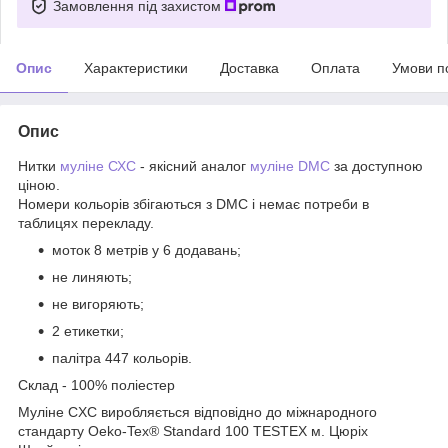
Замовлення під захистом
Опис
Характеристики
Доставка
Оплата
Умови п
Опис
Нитки
муліне СХС
- якісний аналог
муліне DMC
за доступною
ціною.
Номери кольорів збігаються з DMC і немає потреби в
таблицях перекладу.
моток 8 метрів у 6 додавань;
не линяють;
не вигоряють;
2 етикетки;
палітра 447 кольорів.
Склад - 100% поліестер
Муліне CXC виробляється відповідно до міжнародного
стандарту Oeko-Tex® Standard 100 TESTEX м. Цюріх