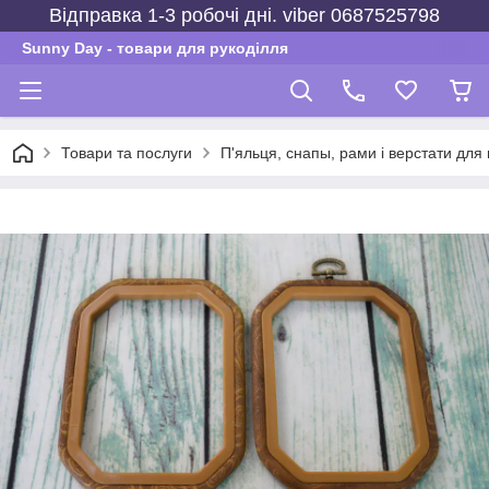
Відправка 1-3 робочі дні. viber 0687525798
Sunny Day - товари для рукоділля
Товари та послуги
П'яльця, снапы, рами і верстати для