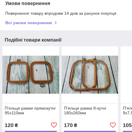
Умови повернення
Повернення товару впродовж 14 днів за рахунок покупця
Всі умови повернення
Подібні товари компанії
П’яльця рамки прямокутні
П'яльця рамка 8-кутні
П'ял
95х110мм
180х260мм
9х7,
120
170
105
₴
₴