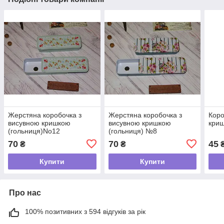
Жерстяна коробочка з
Жерстяна коробочка з
Коро
висувною кришкою
висувною кришкою
криш
(гольниця)No12
(гольниця) №8
70
70
45
₴
₴
Купити
Купити
Про нас
100% позитивних з 594 відгуків за рік