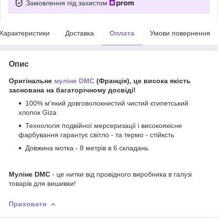
Замовлення під захистом
Характеристики
Доставка
Оплата
Умови повернення
Опис
Оригінальне
муліне DMC
(Франція), це висока якість
заснована на багаторічному досвіді!
100% м'який довговолокнистий чистий єгипетський
хлопок Giza
Технологія подвійної мерсеризації і високоякісне
фарбування гарантує світло - та термо - стійксть
Довжина мотка - 8 метрів в 6 складань
Муліне DMC
- це нитки від провідного виробника в галузі
товарів для вишивки!
Приховати