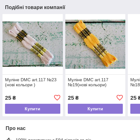
Подібні товари компанії
Муліне DMC art.117 №23
Муліне DMC art.117
Мулі
(нові кольори )
№19(нові кольори)
№18(
25
25
25
₴
₴
Купити
Купити
Про нас
100% позитивних з 594 відгуків за рік