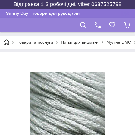
Відправка 1-3 робочі дні. viber 0687525798
Sunny Day - товари для рукоділля
Товари та послуги
Нитки для вишивки
Муліне DMC