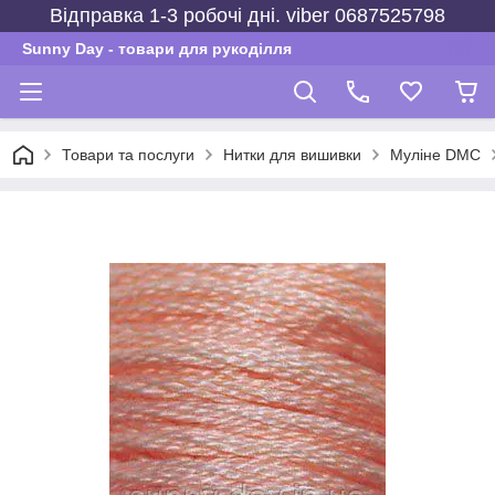
Відправка 1-3 робочі дні. viber 0687525798
Sunny Day - товари для рукоділля
Товари та послуги
Нитки для вишивки
Муліне DMC