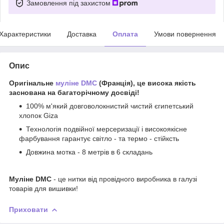
Замовлення під захистом
Характеристики
Доставка
Оплата
Умови повернення
Опис
Оригінальне
муліне DMC
(Франція), це висока якість
заснована на багаторічному досвіді!
100% м'який довговолокнистий чистий єгипетський
хлопок Giza
Технологія подвійної мерсеризації і високоякісне
фарбування гарантує світло - та термо - стійксть
Довжина мотка - 8 метрів в 6 складань
Муліне DMC
- це нитки від провідного виробника в галузі
товарів для вишивки!
Приховати