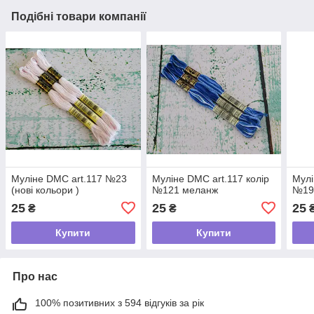
Подібні товари компанії
Муліне DMC art.117 №23
Муліне DMC art.117 колір
Мулі
(нові кольори )
№121 меланж
№19(
25
25
25
₴
₴
Купити
Купити
Про нас
100% позитивних з 594 відгуків за рік