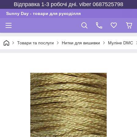
Відправка 1-3 робочі дні. viber 0687525798
Sunny Day - товари для рукоділля
Товари та послуги
Нитки для вишивки
Муліне DMC