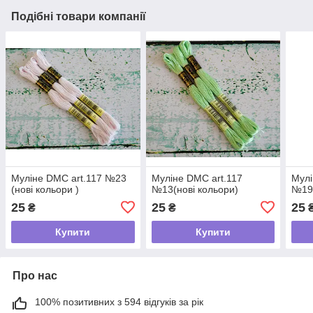
Подібні товари компанії
Муліне DMC art.117 №23
Муліне DMC art.117
Мулі
(нові кольори )
№13(нові кольори)
№19(
25
25
25
₴
₴
Купити
Купити
Про нас
100% позитивних з 594 відгуків за рік