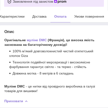
Замовлення під захистом
Характеристики
Доставка
Оплата
Умови повернення
Опис
Оригінальне
муліне DMC
(Франція), це висока якість
заснована на багаторічному досвіді!
100% м'який довговолокнистий чистий єгипетський
хлопок Giza
Технологія подвійної мерсеризації і високоякісне
фарбування гарантує світло - та термо - стійксть
Довжина мотка - 8 метрів в 6 складань
Муліне DMC
- це нитки від провідного виробника в галузі
товарів для вишивки!
Приховати