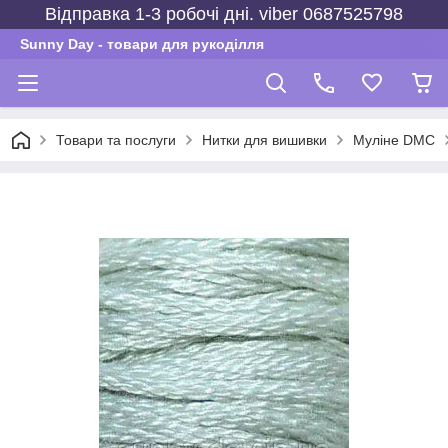
Відправка 1-3 робочі дні. viber 0687525798
Sunny Day - товари для рукоділля
Товари та послуги
Нитки для вишивки
Муліне DMC