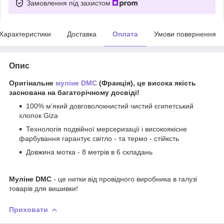
Замовлення під захистом
Характеристики
Доставка
Оплата
Умови повернення
Опис
Оригінальне
муліне DMC
(Франція), це висока якість
заснована на багаторічному досвіді!
100% м'який довговолокнистий чистий єгипетський
хлопок Giza
Технологія подвійної мерсеризації і високоякісне
фарбування гарантує світло - та термо - стійксть
Довжина мотка - 8 метрів в 6 складань
Муліне DMC
- це нитки від провідного виробника в галузі
товарів для вишивки!
Приховати