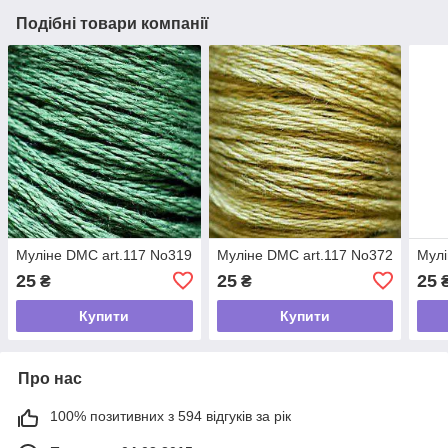
Подібні товари компанії
Муліне DMC art.117 No319
Муліне DMC art.117 No372
Мулі
25
25
25
₴
₴
Купити
Купити
Про нас
100% позитивних з 594 відгуків за рік