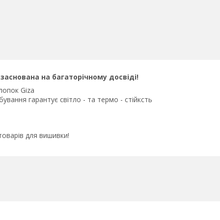
 заснована на багаторічному досвіді!
лопок Giza
бування гарантує світло - та термо - стійксть
 товарів для вишивки!