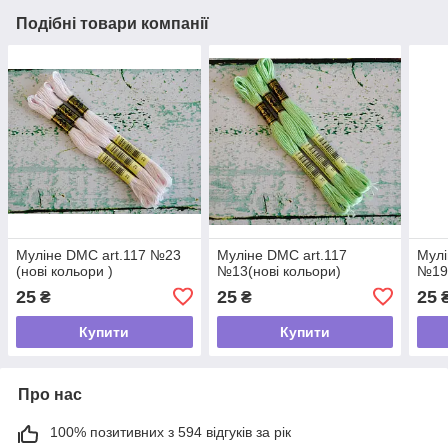
Подібні товари компанії
Муліне DMC art.117 №23
Муліне DMC art.117
Мулі
(нові кольори )
№13(нові кольори)
№19(
25
25
25
₴
₴
Купити
Купити
Про нас
100% позитивних з 594 відгуків за рік