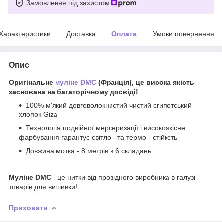
Замовлення під захистом
Характеристики
Доставка
Оплата
Умови повернення
Опис
Оригінальне
муліне DMC
(Франція), це висока якість
заснована на багаторічному досвіді!
100% м'який довговолокнистий чистий єгипетський
хлопок Giza
Технологія подвійної мерсеризації і високоякісне
фарбування гарантує світло - та термо - стійксть
Довжина мотка - 8 метрів в 6 складань
Муліне DMC
- це нитки від провідного виробника в галузі
товарів для вишивки!
Приховати