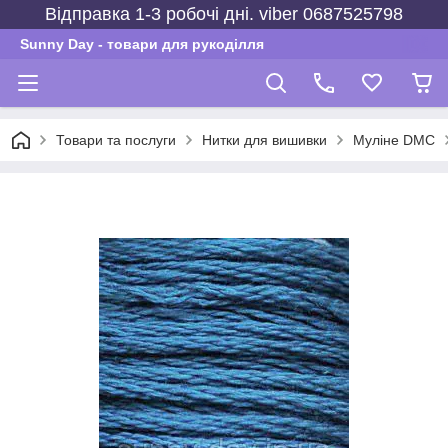
Відправка 1-3 робочі дні. viber 0687525798
Sunny Day - товари для рукоділля
Товари та послуги
Нитки для вишивки
Муліне DMC