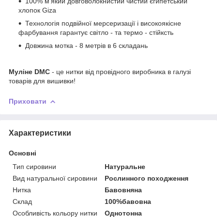
100% м'який довговолокнистий чистий єгипетський
хлопок Giza
Технологія подвійної мерсеризації і високоякісне
фарбування гарантує світло - та термо - стійксть
Довжина мотка - 8 метрів в 6 складань
Муліне DMC
- це нитки від провідного виробника в галузі
товарів для вишивки!
Приховати
Характеристики
Основні
Тип сировини
Натуральне
Вид натуральної сировини
Рослинного походження
Нитка
Бавовняна
Склад
100%бавовна
Особливість кольору нитки
Однотонна