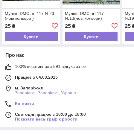
Муліне DMC art.117 №23
Муліне DMC art.117
Мулі
(нові кольори )
№13(нові кольори)
№19(
25
25
25
₴
₴
Купити
Купити
Про нас
100% позитивних з 591 відгука за рік
Працює з 04.03.2015
м. Запоріжжя
Запоріжжя, Запоріжжя, Україна
Контакти
Сьогодні працює з 10:00 до 18:00
Показати весь графік роботи