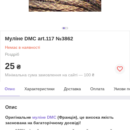
Муліне DMC art.117 №3862
Немає в наявності
Роздріб
25
₴
Мінімальна сума замовлення на сайті — 100 ₴
Опис
Характеристики
Доставка
Оплата
Умови п
Опис
Оригінальне
муліне DMC
(Франція), це висока якість
заснована на багаторічному досвіді!