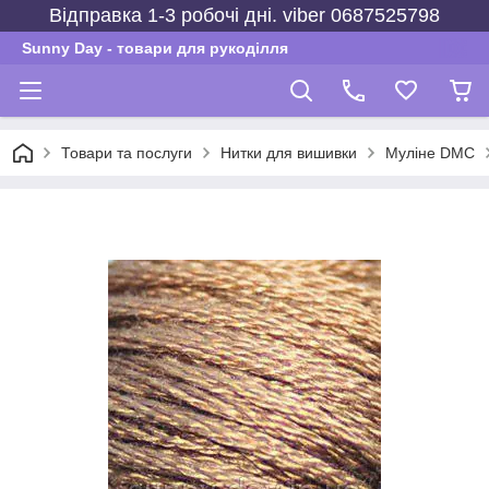
Відправка 1-3 робочі дні. viber 0687525798
Sunny Day - товари для рукоділля
Товари та послуги
Нитки для вишивки
Муліне DMC