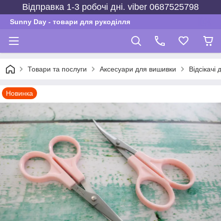
Відправка 1-3 робочі дні. viber 0687525798
Sunny Day - товари для рукоділля
Товари та послуги
Аксесуари для вишивки
Відсікачі 
Новинка