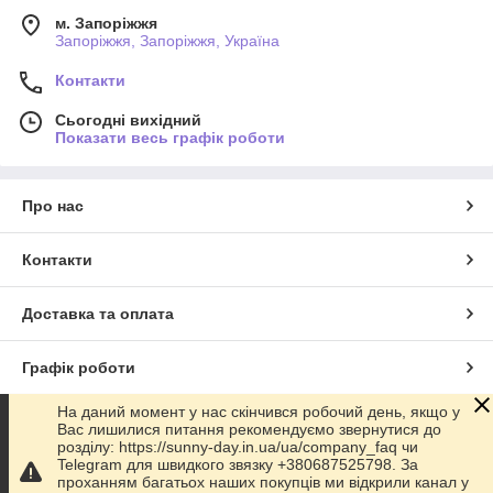
м. Запоріжжя
Запоріжжя, Запоріжжя, Україна
Контакти
Сьогодні вихідний
Показати весь графік роботи
Про нас
Контакти
Доставка та оплата
Графік роботи
На даний момент у нас скінчився робочий день, якщо у
Повна версія сайту
Вас лишилися питання рекомендуємо звернутися до
розділу: https://sunny-day.in.ua/ua/company_faq чи
Telegram для швидкого звязку +380687525798. За
Сайт створено на маркетплейсі
Prom.ua
проханням багатьох наших покупців ми відкрили канал у