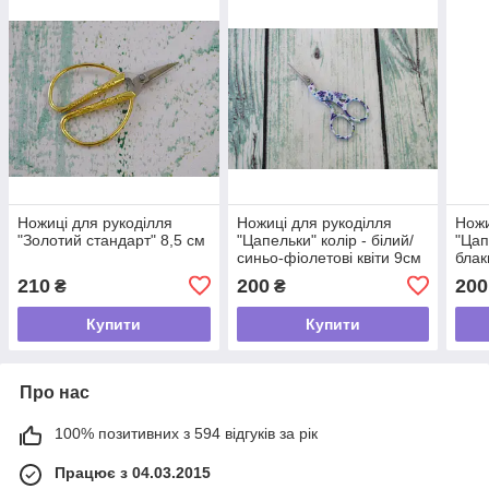
Ножиці для рукоділля
Ножиці для рукоділля
Ножи
"Золотий стандарт" 8,5 см
"Цапельки" колір - білий/
"Цап
синьо-фіолетові квіти 9см
блак
210
200
200
₴
₴
Купити
Купити
Про нас
100% позитивних з 594 відгуків за рік
Працює з 04.03.2015