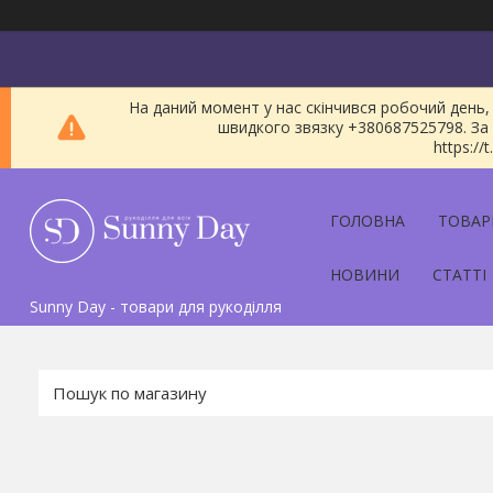
На даний момент у нас скінчився робочий день, 
швидкого звязку +380687525798. За 
https:/
ГОЛОВНА
ТОВАР
НОВИНИ
СТАТТІ
Sunny Day - товари для рукоділля