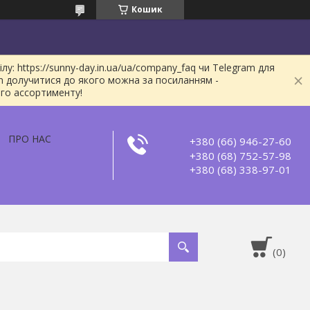
Кошик
: https://sunny-day.in.ua/ua/company_faq чи Telegram для
m долучитися до якого можна за посиланням -
ого ассортименту!
ПРО НАС
+380 (66) 946-27-60
+380 (68) 752-57-98
+380 (68) 338-97-01