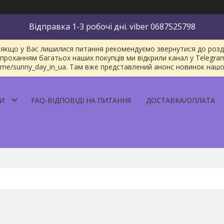
Відправка 1-3 робочі дні. viber 0687525798
якщо у Вас лишилися питання рекомендуємо звернутися до розділу
проханням багатьох наших покупців ми відкрили канал у Telegra
/t.me/sunny_day_in_ua. Там вже представлений анонс новинок наш
И
FAQ-ВІДПОВІДІ НА ПИТАННЯ
ДОСТАВКА/ОПЛАТА