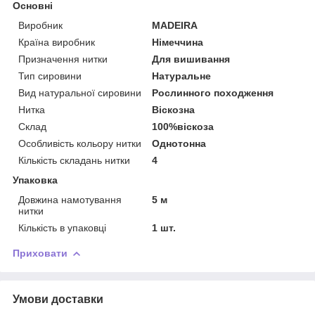
Основні
Виробник
MADEIRA
Країна виробник
Німеччина
Призначення нитки
Для вишивання
Тип сировини
Натуральне
Вид натуральної сировини
Рослинного походження
Нитка
Віскозна
Склад
100%віскоза
Особливість кольору нитки
Однотонна
Кількість складань нитки
4
Упаковка
Довжина намотування
5 м
нитки
Кількість в упаковці
1 шт.
Приховати
Умови доставки