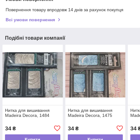
Повернення товару впродовж 14 днів за рахунок покупця
Всі умови повернення
Подібні товари компанії
Нитка для вишивання
Нитка для вишивання
Нитк
Madeira Decora, 1484
Madeira Decora, 1475
Made
34
34
34
₴
₴
Купити
Купити