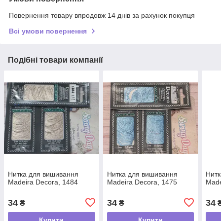
Повернення товару впродовж 14 днів за рахунок покупця
Всі умови повернення
Подібні товари компанії
Нитка для вишивання
Нитка для вишивання
Нитк
Madeira Decora, 1484
Madeira Decora, 1475
Made
34
34
34
₴
₴
Купити
Купити