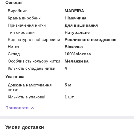
Основні
Виробник
MADEIRA
Країна виробник
Німеччина
Призначення нитки
Для вишивання
Тип сировини
Натуральне
Вид натуральної сировини
Рослинного походження
Нитка
Віскозна
Склад
100%віскоза
Особливість кольору нитки
Меланжева
Кількість складань нитки
4
Упаковка
Довжина намотування
5 м
нитки
Кількість в упаковці
1 шт.
Приховати
Умови доставки