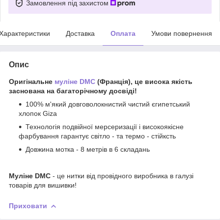
Замовлення під захистом
Характеристики
Доставка
Оплата
Умови повернення
Опис
Оригінальне
муліне DMC
(Франція), це висока якість
заснована на багаторічному досвіді!
100% м'який довговолокнистий чистий єгипетський
хлопок Giza
Технологія подвійної мерсеризації і високоякісне
фарбування гарантує світло - та термо - стійксть
Довжина мотка - 8 метрів в 6 складань
Муліне DMC
- це нитки від провідного виробника в галузі
товарів для вишивки!
Приховати