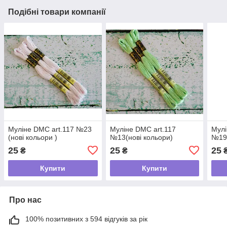
Подібні товари компанії
Муліне DMC art.117 №23
Муліне DMC art.117
Мулі
(нові кольори )
№13(нові кольори)
№19(
25
25
25
₴
₴
Купити
Купити
Про нас
100% позитивних з 594 відгуків за рік