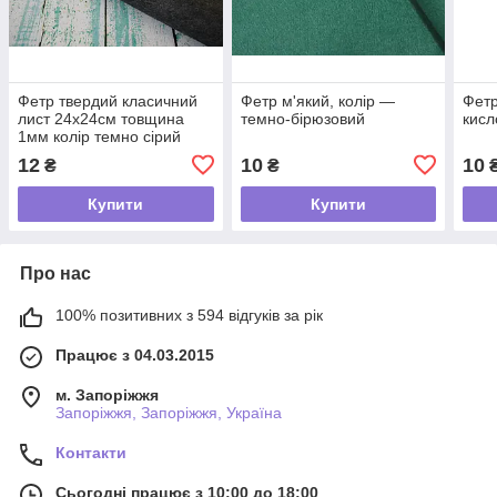
Фетр твердий класичний
Фетр м'який, колір —
Фетр
лист 24х24см товщина
темно-бірюзовий
кисл
1мм колір темно сірий
меланж
12
10
10
₴
₴
Купити
Купити
Про нас
100% позитивних з 594 відгуків за рік
Працює з 04.03.2015
м. Запоріжжя
Запоріжжя, Запоріжжя, Україна
Контакти
Сьогодні працює з 10:00 до 18:00