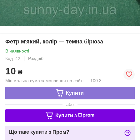
Фетр м'який, колір — темна бірюза
В наявності
Код: 42
Роздріб
10
₴
Мінімальна сума замовлення на сайті — 100 ₴
Купити
або
Купити з
Що таке купити з Пром?